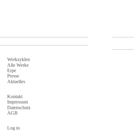
Skip to main content
Main navigation
Themeswitcher
Dark mode
Off Canvas Menu
Werkzyklen
Alle Werke
Erpe
Presse
Aktuelles
Off Canvas Menu 2
Kontakt
Impressum
Datenschutz
AGB
User account menu
Log in