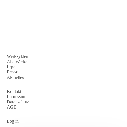
Skip to main content
Main navigation
Themeswitcher
Dark mode
Off Canvas Menu
Werkzyklen
Alle Werke
Erpe
Presse
Aktuelles
Off Canvas Menu 2
Kontakt
Impressum
Datenschutz
AGB
User account menu
Log in